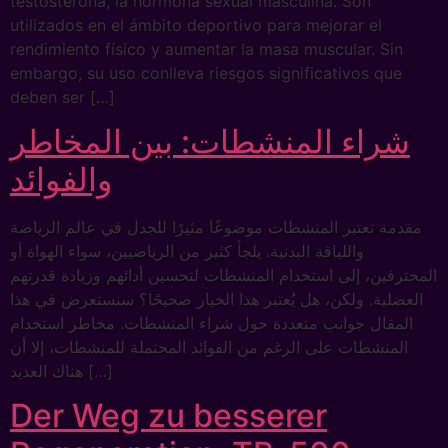
testosterona, la hormona sexual masculina. Son
utilizados en el ámbito deportivo para mejorar el
rendimiento físico y aumentar la masa muscular. Sin
embargo, su uso conlleva riesgos significativos que
deben ser […]
شراء المنشطات: بين المخاطر
والفوائد
مقدمة تعتبر المنشطات موضوعًا مثيرًا للجدل في عالم الرياضة
واللياقة البدنية. يلجأ كثير من الرياضيين، سواء الهواة أو
المحترفين، إلى استخدام المنشطات لتحسين أدائهم وزيادة قدرتهم
العضلية. ولكن، هل يُعتبر هذا الخيار صحيحًا؟ سنستعرض في هذا
المقال جوانب متعددة حول شراء المنشطات. مخاطر استخدام
المنشطات على الرغم من الفوائد المحتملة للمنشطات، إلا أن
هناك العديد […]
Der Weg zu besserer