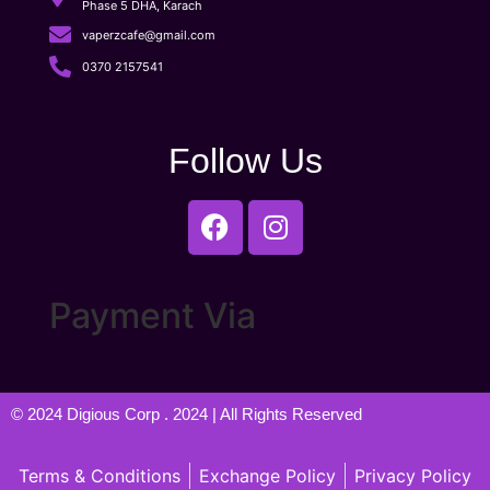
Phase 5 DHA, Karach
vaperzcafe@gmail.com
0370 2157541
Follow Us
Payment Via
© 2024
Digious Corp
. 2024 | All Rights Reserved
Terms & Conditions
Exchange Policy
Privacy Policy