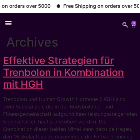
n orders over 5000
Free Shipping on orders over 5000
0
Archives
Effektive Strategien für
Trenbolon in Kombination
mit HGH
Trenbolon und Human Growth Hormone (HGH) sind
zwei Substanzen, die in der Bodybuilding- und
Fitnessgemeinschaft aufgrund ihrer leistungssteigernden
Eigenschaften häufig diskutiert werden. Die
Kombination dieser beiden Mittel kann dazu beitragen,
den Muskelaufbau zu maximieren, die Fettverbrennung