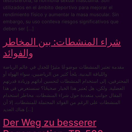
testosterona, la hormona sexual masculina. Son
utilizados en el ámbito deportivo para mejorar el
rendimiento físico y aumentar la masa muscular. Sin
embargo, su uso conlleva riesgos significativos que
deben ser […]
شراء المنشطات: بين المخاطر
والفوائد
مقدمة تعتبر المنشطات موضوعًا مثيرًا للجدل في عالم الرياضة
واللياقة البدنية. يلجأ كثير من الرياضيين، سواء الهواة أو
المحترفين، إلى استخدام المنشطات لتحسين أدائهم وزيادة قدرتهم
العضلية. ولكن، هل يُعتبر هذا الخيار صحيحًا؟ سنستعرض في هذا
المقال جوانب متعددة حول شراء المنشطات. مخاطر استخدام
المنشطات على الرغم من الفوائد المحتملة للمنشطات، إلا أن
هناك العديد […]
Der Weg zu besserer