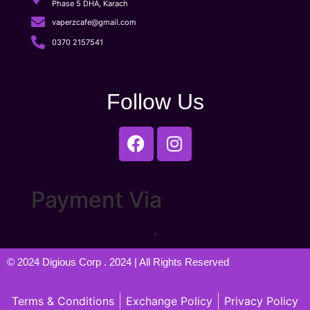
Phase 5 DHA, Karach
vaperzcafe@gmail.com
0370 2157541
Follow Us
Payment Via
© 2024
Digious Corp
. 2024 | All Rights Reserved
Terms & Conditions
Exchange Policy
Privacy Policy