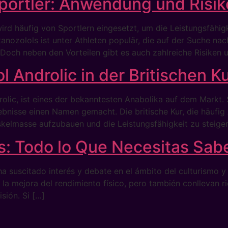
Sportler: Anwendung und Risi
wird häufig von Sportlern eingesetzt, um die Leistungsfähi
ozolols ist unter Athleten populär, die auf der Suche nach
. Doch neben den Vorteilen gibt es auch zahlreiche Risiken
l Androlic in der Britischen K
lic, ist eines der bekanntesten Anabolika auf dem Markt. 
bnisse einen Namen gemacht. Die britische Kur, die häufig 
skelmasse aufzubauen und die Leistungsfähigkeit zu steiger
: Todo lo Que Necesitas Sab
 suscitado interés y debate en el ámbito del culturismo y
la mejora del rendimiento físico, pero también conllevan r
sión. Si […]