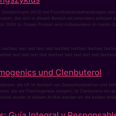
ic Gonadotropin (hCG) bei Fruchtbarkeitsbehandlungen un
odukt, das sich in diesem Bereich als besonders wirksam er
on 2000 IU. Dieses Produkt wird insbesondere im Insulin-Z
t texttest text test text test texttest texttest texttest textte
xttest text test text test texttest text test text test texttes
rmogenics und Clenbuterol
tanzen, die oft im Kontext von Gewichtsreduktion und Fet
sen, die die Thermogenese steigern, ist Clenbuterol ein s
elt wurde. In diesem Artikel werden wir die beiden Ansä
: Guía Integral y Responsabl