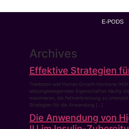
E-PODS
Archives
Effektive Strategien f
Trenbolon und Human Growth Hormone (HGH) s
leistungssteigernden Eigenschaften häufig di
maximieren, die Fettverbrennung zu unterstütz
Strategien für die Anwendung […]
Die Anwendung von Hig
IU im Insulin-Zubereit