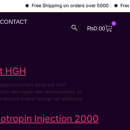
Free Shipping on orders over 5000
Free Sh
CONTACT
0
₨
0.00
it HGH
ssgemeinschaft aufgrund ihrer
n dazu beitragen, den Muskelaufbau zu
n diesem Artikel werden wir effektive
otropin Injection 2000