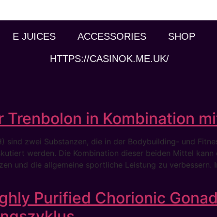
E JUICES
ACCESSORIES
SHOP
HTTPS://CASINOK.ME.UK/
ür Trenbolon in Kombination m
ind zwei Substanzen, die in der Bodybuilding- und Fitne
skutiert werden. Die Kombination dieser beiden Mittel kan
en und die allgemeine sportliche Leistung zu verbessern. I
hly Purified Chorionic Gonad
ungszyklus