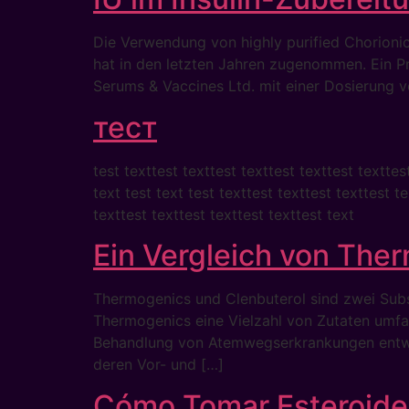
Die Verwendung von highly purified Chorion
hat in den letzten Jahren zugenommen. Ein Pr
Serums & Vaccines Ltd. mit einer Dosierung v
тест
test texttest texttest texttest texttest texttes
text test text test texttest texttest texttest te
texttest texttest texttest texttest text
Ein Vergleich von The
Thermogenics und Clenbuterol sind zwei Subs
Thermogenics eine Vielzahl von Zutaten umfas
Behandlung von Atemwegserkrankungen entwick
deren Vor- und […]
Cómo Tomar Esteroides