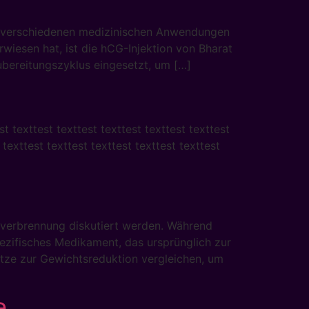
d verschiedenen medizinischen Anwendungen
wiesen hat, ist die hCG-Injektion von Bharat
ubereitungszyklus eingesetzt, um […]
st texttest texttest texttest texttest texttest
t texttest texttest texttest texttest texttest
tverbrennung diskutiert werden. Während
pezifisches Medikament, das ursprünglich zur
tze zur Gewichtsreduktion vergleichen, um
e