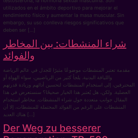
testosterona, la hormona sexual masculina. Son
utilizados en el ámbito deportivo para mejorar el
rendimiento físico y aumentar la masa muscular. Sin
embargo, su uso conlleva riesgos significativos que
deben ser […]
شراء المنشطات: بين المخاطر
والفوائد
مقدمة تعتبر المنشطات موضوعًا مثيرًا للجدل في عالم الرياضة
واللياقة البدنية. يلجأ كثير من الرياضيين، سواء الهواة أو
المحترفين، إلى استخدام المنشطات لتحسين أدائهم وزيادة قدرتهم
العضلية. ولكن، هل يُعتبر هذا الخيار صحيحًا؟ سنستعرض في هذا
المقال جوانب متعددة حول شراء المنشطات. مخاطر استخدام
المنشطات على الرغم من الفوائد المحتملة للمنشطات، إلا أن
هناك العديد […]
Der Weg zu besserer