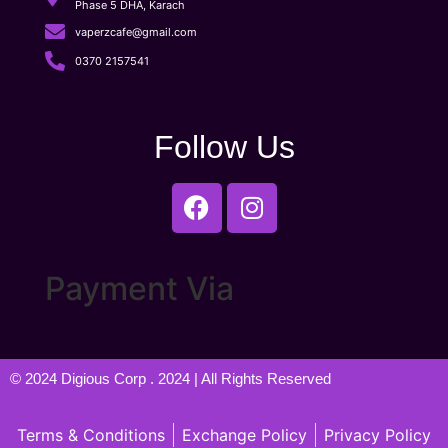
Phase 5 DHA, Karach
vaperzcafe@gmail.com
0370 2157541
Follow Us
Payment Via
© 2024
Digious Corp
. 2024 | All Rights Reserved
Terms & Conditions
Exchange Policy
Privacy Policy