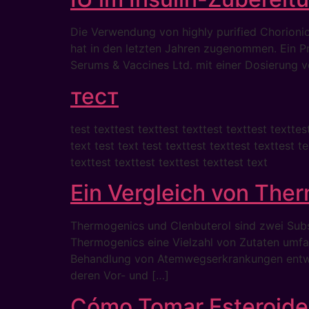
Die Verwendung von highly purified Chorion
hat in den letzten Jahren zugenommen. Ein Pr
Serums & Vaccines Ltd. mit einer Dosierung v
тест
test texttest texttest texttest texttest texttes
text test text test texttest texttest texttest te
texttest texttest texttest texttest text
Ein Vergleich von The
Thermogenics und Clenbuterol sind zwei Subs
Thermogenics eine Vielzahl von Zutaten umfas
Behandlung von Atemwegserkrankungen entwick
deren Vor- und […]
Cómo Tomar Esteroides