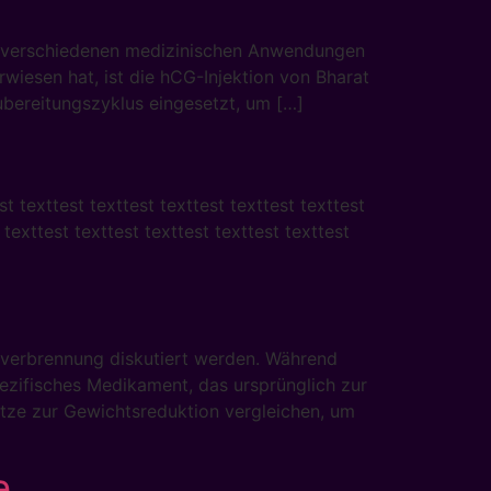
d verschiedenen medizinischen Anwendungen
wiesen hat, ist die hCG-Injektion von Bharat
ubereitungszyklus eingesetzt, um […]
st texttest texttest texttest texttest texttest
t texttest texttest texttest texttest texttest
tverbrennung diskutiert werden. Während
pezifisches Medikament, das ursprünglich zur
tze zur Gewichtsreduktion vergleichen, um
e