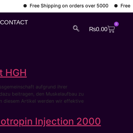
Free Shipping on orders over 5000
Free Ship
CONTACT
0
₨
0.00
it HGH
ssgemeinschaft aufgrund ihrer
n dazu beitragen, den Muskelaufbau zu
n diesem Artikel werden wir effektive
otropin Injection 2000