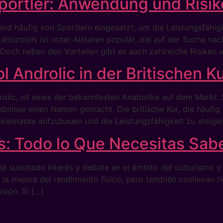
Sportler: Anwendung und Risi
wird häufig von Sportlern eingesetzt, um die Leistungsfähi
ozolols ist unter Athleten populär, die auf der Suche nach
. Doch neben den Vorteilen gibt es auch zahlreiche Risiken
l Androlic in der Britischen K
lic, ist eines der bekanntesten Anabolika auf dem Markt. 
bnisse einen Namen gemacht. Die britische Kur, die häufig 
skelmasse aufzubauen und die Leistungsfähigkeit zu steiger
: Todo lo Que Necesitas Sab
 suscitado interés y debate en el ámbito del culturismo y
la mejora del rendimiento físico, pero también conllevan r
sión. Si […]