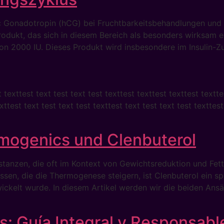
ic Gonadotropin (hCG) bei Fruchtbarkeitsbehandlungen un
odukt, das sich in diesem Bereich als besonders wirksam er
on 2000 IU. Dieses Produkt wird insbesondere im Insulin-Z
t texttest text test text test texttest texttest texttest textte
xttest text test text test texttest text test text test texttes
rmogenics und Clenbuterol
tanzen, die oft im Kontext von Gewichtsreduktion und Fet
sen, die die Thermogenese steigern, ist Clenbuterol ein s
elt wurde. In diesem Artikel werden wir die beiden Ansä
: Guía Integral y Responsabl