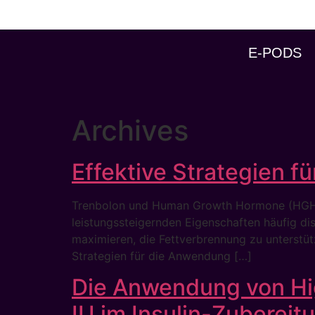
E-PODS
Archives
Effektive Strategien f
Trenbolon und Human Growth Hormone (HGH) s
leistungssteigernden Eigenschaften häufig di
maximieren, die Fettverbrennung zu unterstütz
Strategien für die Anwendung […]
Die Anwendung von Hig
IU im Insulin-Zubereit