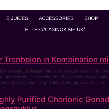
E JUICES
ACCESSORIES
SHOP
HTTPS://CASINOK.ME.UK/
ür Trenbolon in Kombination m
ind zwei Substanzen, die in der Bodybuilding- und Fitne
skutiert werden. Die Kombination dieser beiden Mittel kan
en und die allgemeine sportliche Leistung zu verbessern. I
hly Purified Chorionic Gonad
ungszyklus