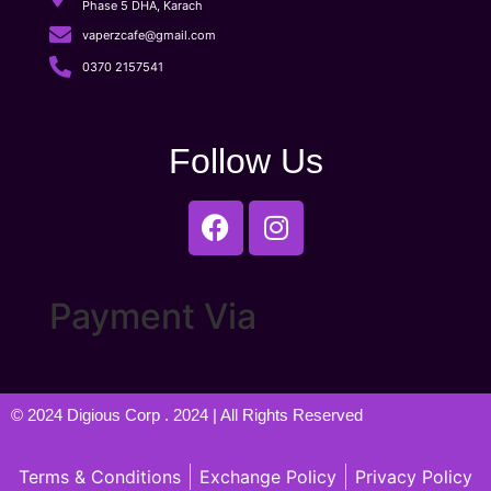
Phase 5 DHA, Karach
vaperzcafe@gmail.com
0370 2157541
Follow Us
Payment Via
© 2024
Digious Corp
. 2024 | All Rights Reserved
Terms & Conditions
Exchange Policy
Privacy Policy