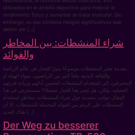
testosterona, la hormona sexual masculina. Son
utilizados en el ámbito deportivo para mejorar el
rendimiento físico y aumentar la masa muscular. Sin
embargo, su uso conlleva riesgos significativos que
deben ser […]
شراء المنشطات: بين المخاطر
والفوائد
مقدمة تعتبر المنشطات موضوعًا مثيرًا للجدل في عالم الرياضة
واللياقة البدنية. يلجأ كثير من الرياضيين، سواء الهواة أو
المحترفين، إلى استخدام المنشطات لتحسين أدائهم وزيادة قدرتهم
العضلية. ولكن، هل يُعتبر هذا الخيار صحيحًا؟ سنستعرض في هذا
المقال جوانب متعددة حول شراء المنشطات. مخاطر استخدام
المنشطات على الرغم من الفوائد المحتملة للمنشطات، إلا أن
هناك العديد […]
Der Weg zu besserer