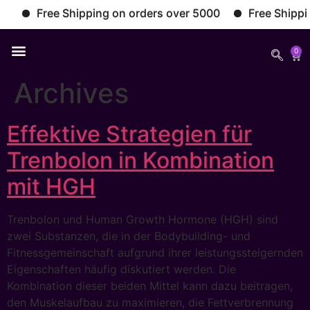
Free Shipping on orders over 5000
Free Shipping
0
Archives
Effektive Strategien für
Trenbolon in Kombination
mit HGH
Trenbolon und Human Growth Hormone (HGH) sind
zwei Substanzen, die in der Bodybuilding- und
Fitnessgemeinschaft aufgrund ihrer leistungssteigernden
Eigenschaften häufig diskutiert werden. Die
Kombination dieser beiden Mittel kann dazu beitragen,
den Muskelaufbau zu maximieren, die Fettverbrennung