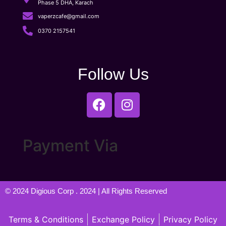
Phase 5 DHA, Karach
vaperzcafe@gmail.com
0370 2157541
Follow Us
Payment Via
© 2024
Digious Corp
. 2024 | All Rights Reserved
Terms & Conditions
Exchange Policy
Privacy Policy