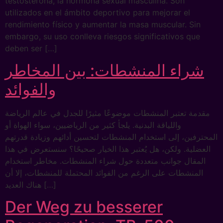
testosterona, la hormona sexual masculina. Son
utilizados en el ámbito deportivo para mejorar el
rendimiento físico y aumentar la masa muscular. Sin
embargo, su uso conlleva riesgos significativos que
deben ser […]
شراء المنشطات: بين المخاطر
والفوائد
مقدمة تعتبر المنشطات موضوعًا مثيرًا للجدل في عالم الرياضة
واللياقة البدنية. يلجأ كثير من الرياضيين، سواء الهواة أو
المحترفين، إلى استخدام المنشطات لتحسين أدائهم وزيادة قدرتهم
العضلية. ولكن، هل يُعتبر هذا الخيار صحيحًا؟ سنستعرض في هذا
المقال جوانب متعددة حول شراء المنشطات. مخاطر استخدام
المنشطات على الرغم من الفوائد المحتملة للمنشطات، إلا أن
هناك العديد […]
Der Weg zu besserer