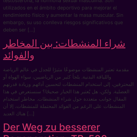
testosterona, la hormona sexual masculina. Son
utilizados en el ámbito deportivo para mejorar el
rendimiento físico y aumentar la masa muscular. Sin
embargo, su uso conlleva riesgos significativos que
deben ser […]
شراء المنشطات: بين المخاطر
والفوائد
مقدمة تعتبر المنشطات موضوعًا مثيرًا للجدل في عالم الرياضة
واللياقة البدنية. يلجأ كثير من الرياضيين، سواء الهواة أو
المحترفين، إلى استخدام المنشطات لتحسين أدائهم وزيادة قدرتهم
العضلية. ولكن، هل يُعتبر هذا الخيار صحيحًا؟ سنستعرض في هذا
المقال جوانب متعددة حول شراء المنشطات. مخاطر استخدام
المنشطات على الرغم من الفوائد المحتملة للمنشطات، إلا أن
هناك العديد […]
Der Weg zu besserer