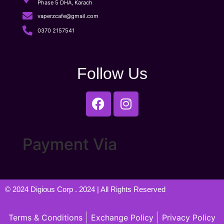
Phase 5 DHA, Karach
vaperzcafe@gmail.com
0370 2157541
Follow Us
Payment Via
© 2024
Digious Corp
. 2024 | All Rights Reserved
Terms & Conditions
Exchange Policy
Privacy Policy