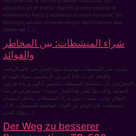
testosterona, la hormona sexual masculina. Son
utilizados en el ámbito deportivo para mejorar el
rendimiento físico y aumentar la masa muscular. Sin
embargo, su uso conlleva riesgos significativos que
deben ser […]
شراء المنشطات: بين المخاطر
والفوائد
مقدمة تعتبر المنشطات موضوعًا مثيرًا للجدل في عالم الرياضة
واللياقة البدنية. يلجأ كثير من الرياضيين، سواء الهواة أو
المحترفين، إلى استخدام المنشطات لتحسين أدائهم وزيادة قدرتهم
العضلية. ولكن، هل يُعتبر هذا الخيار صحيحًا؟ سنستعرض في هذا
المقال جوانب متعددة حول شراء المنشطات. مخاطر استخدام
المنشطات على الرغم من الفوائد المحتملة للمنشطات، إلا أن
هناك العديد […]
Der Weg zu besserer