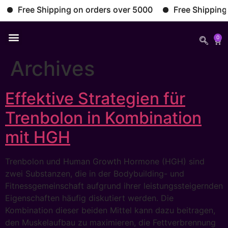
Free Shipping on orders over 5000
Free Shipping on
0
Archives
Effektive Strategien für
Trenbolon in Kombination
mit HGH
Trenbolon und Human Growth Hormone (HGH) sind
zwei Substanzen, die in der Bodybuilding- und
Fitnessgemeinschaft aufgrund ihrer leistungssteigernden
Eigenschaften häufig diskutiert werden. Die
Kombination dieser beiden Mittel kann dazu beitragen,
den Muskelaufbau zu maximieren, die Fettverbrennung