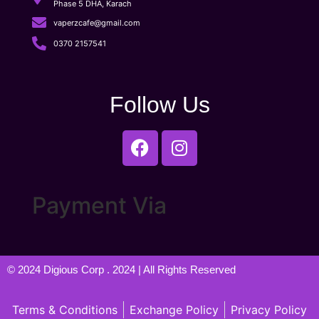
Phase 5 DHA, Karach
vaperzcafe@gmail.com
0370 2157541
Follow Us
Payment Via
© 2024
Digious Corp
. 2024 | All Rights Reserved
Terms & Conditions
Exchange Policy
Privacy Policy