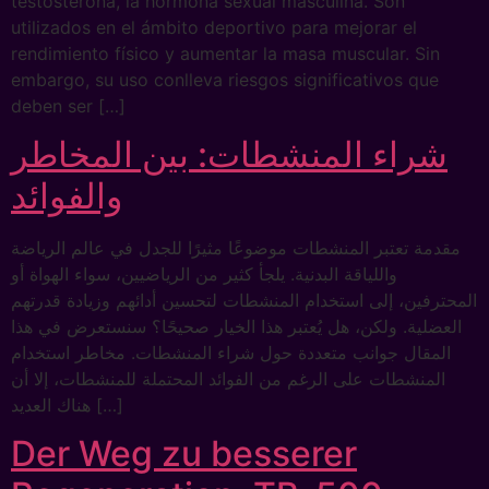
testosterona, la hormona sexual masculina. Son
utilizados en el ámbito deportivo para mejorar el
rendimiento físico y aumentar la masa muscular. Sin
embargo, su uso conlleva riesgos significativos que
deben ser […]
شراء المنشطات: بين المخاطر
والفوائد
مقدمة تعتبر المنشطات موضوعًا مثيرًا للجدل في عالم الرياضة
واللياقة البدنية. يلجأ كثير من الرياضيين، سواء الهواة أو
المحترفين، إلى استخدام المنشطات لتحسين أدائهم وزيادة قدرتهم
العضلية. ولكن، هل يُعتبر هذا الخيار صحيحًا؟ سنستعرض في هذا
المقال جوانب متعددة حول شراء المنشطات. مخاطر استخدام
المنشطات على الرغم من الفوائد المحتملة للمنشطات، إلا أن
هناك العديد […]
Der Weg zu besserer