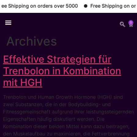
 Shipping on orders over 5000
Free Shipping on orde
0
Archives
Effektive Strategien für
Trenbolon in Kombination
mit HGH
Trenbolon und Human Growth Hormone (HGH) sind
zwei Substanzen, die in der Bodybuilding- und
Fitnessgemeinschaft aufgrund ihrer leistungssteigernden
Eigenschaften häufig diskutiert werden. Die
Kombination dieser beiden Mittel kann dazu beitragen,
den Muskelaufbau zu maximieren, die Fettverbrennung