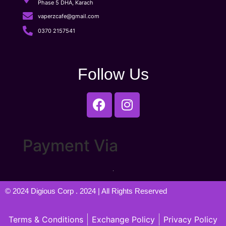
Phase 5 DHA, Karach
vaperzcafe@gmail.com
0370 2157541
Follow Us
Payment Via
© 2024
Digious Corp
. 2024 | All Rights Reserved
Terms & Conditions
Exchange Policy
Privacy Policy