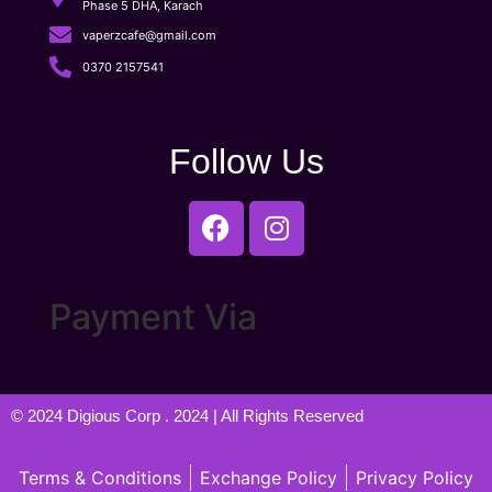
Phase 5 DHA, Karach
vaperzcafe@gmail.com
0370 2157541
Follow Us
Payment Via
© 2024
Digious Corp
. 2024 | All Rights Reserved
Terms & Conditions
Exchange Policy
Privacy Policy