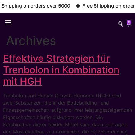
hipping on orders over 5000
Free Shipping on orders 
0
Archives
Effektive Strategien für
Trenbolon in Kombination
mit HGH
Trenbolon und Human Growth Hormone (HGH) sind
zwei Substanzen, die in der Bodybuilding- und
Fitnessgemeinschaft aufgrund ihrer leistungssteigernden
Eigenschaften häufig diskutiert werden. Die
Kombination dieser beiden Mittel kann dazu beitragen,
den Muskelaufbau zu maximieren, die Fettverbrennung