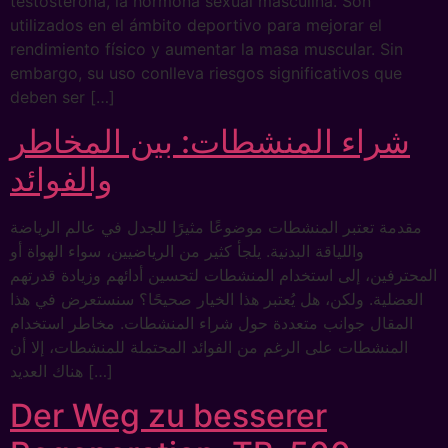
testosterona, la hormona sexual masculina. Son
utilizados en el ámbito deportivo para mejorar el
rendimiento físico y aumentar la masa muscular. Sin
embargo, su uso conlleva riesgos significativos que
deben ser […]
شراء المنشطات: بين المخاطر
والفوائد
مقدمة تعتبر المنشطات موضوعًا مثيرًا للجدل في عالم الرياضة
واللياقة البدنية. يلجأ كثير من الرياضيين، سواء الهواة أو
المحترفين، إلى استخدام المنشطات لتحسين أدائهم وزيادة قدرتهم
العضلية. ولكن، هل يُعتبر هذا الخيار صحيحًا؟ سنستعرض في هذا
المقال جوانب متعددة حول شراء المنشطات. مخاطر استخدام
المنشطات على الرغم من الفوائد المحتملة للمنشطات، إلا أن
هناك العديد […]
Der Weg zu besserer