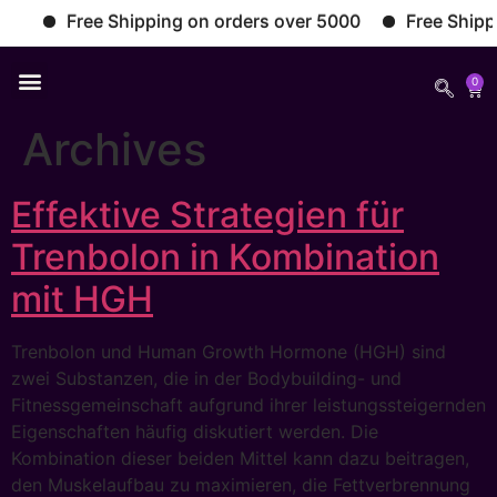
Free Shipping on orders over 5000
Free Shipping
0
Archives
Effektive Strategien für
Trenbolon in Kombination
mit HGH
Trenbolon und Human Growth Hormone (HGH) sind
zwei Substanzen, die in der Bodybuilding- und
Fitnessgemeinschaft aufgrund ihrer leistungssteigernden
Eigenschaften häufig diskutiert werden. Die
Kombination dieser beiden Mittel kann dazu beitragen,
den Muskelaufbau zu maximieren, die Fettverbrennung