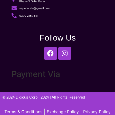
Phase 5 DHA, Karach
vaperzcafe@gmail.com
0370 2157541
Follow Us
Payment Via
© 2024
Digious Corp
. 2024 | All Rights Reserved
Terms & Conditions
Exchange Policy
Privacy Policy