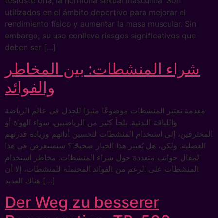
testosterona, la hormona sexual masculina. Son
utilizados en el ámbito deportivo para mejorar el
rendimiento físico y aumentar la masa muscular. Sin
embargo, su uso conlleva riesgos significativos que
deben ser […]
شراء المنشطات: بين المخاطر
والفوائد
مقدمة تعتبر المنشطات موضوعًا مثيرًا للجدل في عالم الرياضة
واللياقة البدنية. يلجأ كثير من الرياضيين، سواء الهواة أو
المحترفين، إلى استخدام المنشطات لتحسين أدائهم وزيادة قدرتهم
العضلية. ولكن، هل يُعتبر هذا الخيار صحيحًا؟ سنستعرض في هذا
المقال جوانب متعددة حول شراء المنشطات. مخاطر استخدام
المنشطات على الرغم من الفوائد المحتملة للمنشطات، إلا أن
هناك العديد […]
Der Weg zu besserer