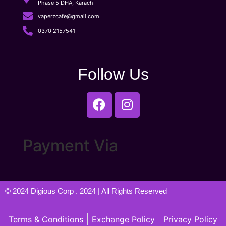
Phase 5 DHA, Karach
vaperzcafe@gmail.com
0370 2157541
Follow Us
Payment Via
© 2024
Digious Corp
. 2024 | All Rights Reserved
Terms & Conditions
Exchange Policy
Privacy Policy