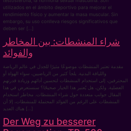
testosterona, la hormona sexual masculina. Son
utilizados en el ámbito deportivo para mejorar el
rendimiento físico y aumentar la masa muscular. Sin
embargo, su uso conlleva riesgos significativos que
deben ser […]
شراء المنشطات: بين المخاطر
والفوائد
مقدمة تعتبر المنشطات موضوعًا مثيرًا للجدل في عالم الرياضة
واللياقة البدنية. يلجأ كثير من الرياضيين، سواء الهواة أو
المحترفين، إلى استخدام المنشطات لتحسين أدائهم وزيادة قدرتهم
العضلية. ولكن، هل يُعتبر هذا الخيار صحيحًا؟ سنستعرض في هذا
المقال جوانب متعددة حول شراء المنشطات. مخاطر استخدام
المنشطات على الرغم من الفوائد المحتملة للمنشطات، إلا أن
هناك العديد […]
Der Weg zu besserer