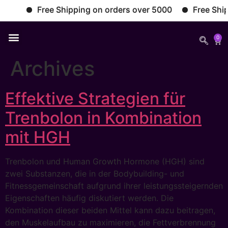
Free Shipping on orders over 5000
Free Shippi
0
Archives
Effektive Strategien für
Trenbolon in Kombination
mit HGH
Trenbolon und Human Growth Hormone (HGH) sind
zwei Substanzen, die in der Bodybuilding- und
Fitnessgemeinschaft aufgrund ihrer leistungssteigernden
Eigenschaften häufig diskutiert werden. Die
Kombination dieser beiden Mittel kann dazu beitragen,
den Muskelaufbau zu maximieren, die Fettverbrennung