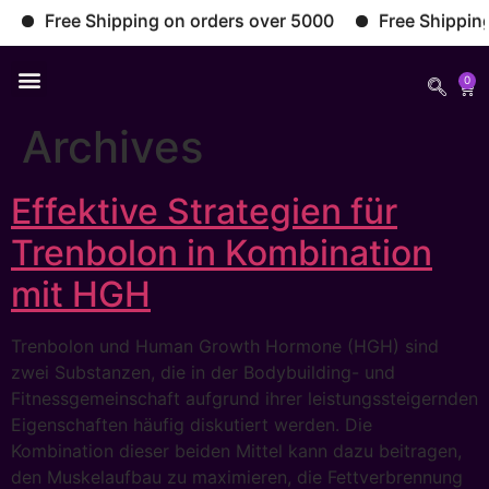
Free Shipping on orders over 5000
Free Shipping o
0
Archives
Effektive Strategien für
Trenbolon in Kombination
mit HGH
Trenbolon und Human Growth Hormone (HGH) sind
zwei Substanzen, die in der Bodybuilding- und
Fitnessgemeinschaft aufgrund ihrer leistungssteigernden
Eigenschaften häufig diskutiert werden. Die
Kombination dieser beiden Mittel kann dazu beitragen,
den Muskelaufbau zu maximieren, die Fettverbrennung