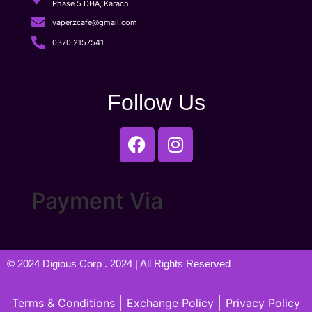
Phase 5 DHA, Karach
vaperzcafe@gmail.com
0370 2157541
Follow Us
Payment Via
© 2024
Digious Corp
. 2024 | All Rights Reserved
Terms & Conditions
Exchange Policy
Privacy Policy