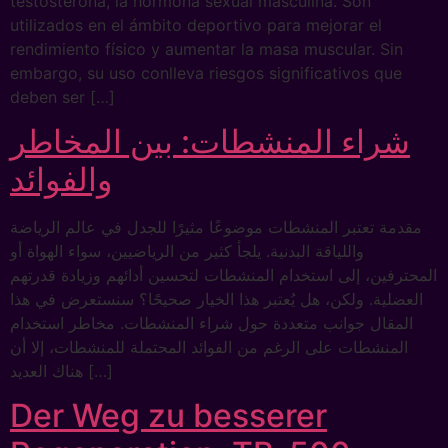
testosterona, la hormona sexual masculina. Son
utilizados en el ámbito deportivo para mejorar el
rendimiento físico y aumentar la masa muscular. Sin
embargo, su uso conlleva riesgos significativos que
deben ser […]
شراء المنشطات: بين المخاطر
والفوائد
مقدمة تعتبر المنشطات موضوعًا مثيرًا للجدل في عالم الرياضة
واللياقة البدنية. يلجأ كثير من الرياضيين، سواء الهواة أو
المحترفين، إلى استخدام المنشطات لتحسين أدائهم وزيادة قدرتهم
العضلية. ولكن، هل يُعتبر هذا الخيار صحيحًا؟ سنستعرض في هذا
المقال جوانب متعددة حول شراء المنشطات. مخاطر استخدام
المنشطات على الرغم من الفوائد المحتملة للمنشطات، إلا أن
هناك العديد […]
Der Weg zu besserer