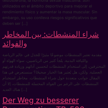
testosterona, la hormona sexual masculina. Son
utilizados en el ámbito deportivo para mejorar el
rendimiento físico y aumentar la masa muscular. Sin
embargo, su uso conlleva riesgos significativos que
deben ser […]
شراء المنشطات: بين المخاطر
والفوائد
مقدمة تعتبر المنشطات موضوعًا مثيرًا للجدل في عالم الرياضة
واللياقة البدنية. يلجأ كثير من الرياضيين، سواء الهواة أو
المحترفين، إلى استخدام المنشطات لتحسين أدائهم وزيادة قدرتهم
العضلية. ولكن، هل يُعتبر هذا الخيار صحيحًا؟ سنستعرض في هذا
المقال جوانب متعددة حول شراء المنشطات. مخاطر استخدام
المنشطات على الرغم من الفوائد المحتملة للمنشطات، إلا أن
هناك العديد […]
Der Weg zu besserer