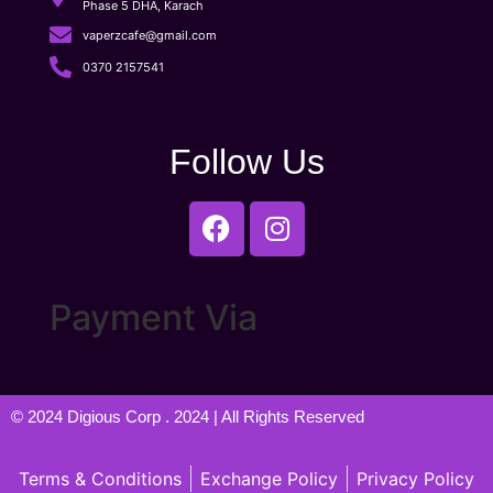
Phase 5 DHA, Karach
vaperzcafe@gmail.com
0370 2157541
Follow Us
Payment Via
© 2024
Digious Corp
. 2024 | All Rights Reserved
Terms & Conditions
Exchange Policy
Privacy Policy