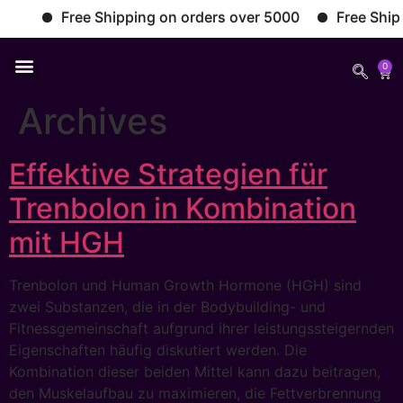
Free Shipping on orders over 5000
Free Shippin
0
Archives
Effektive Strategien für
Trenbolon in Kombination
mit HGH
Trenbolon und Human Growth Hormone (HGH) sind
zwei Substanzen, die in der Bodybuilding- und
Fitnessgemeinschaft aufgrund ihrer leistungssteigernden
Eigenschaften häufig diskutiert werden. Die
Kombination dieser beiden Mittel kann dazu beitragen,
den Muskelaufbau zu maximieren, die Fettverbrennung