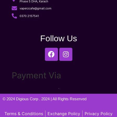
Phase 5 DHA, Karach
vaperzcafe@gmail.com
0370 2157541
Follow Us
Payment Via
© 2024
Digious Corp
. 2024 | All Rights Reserved
Terms & Conditions
Exchange Policy
Privacy Policy