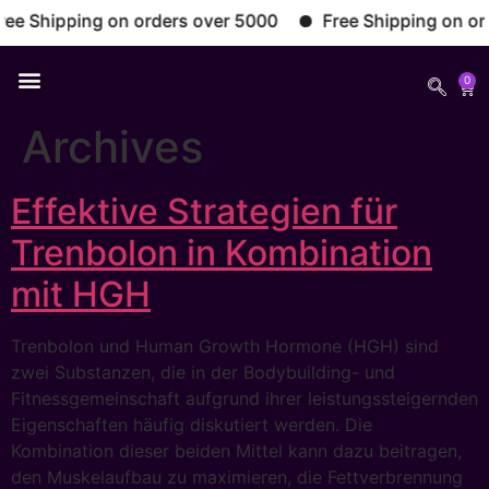
 Shipping on orders over 5000
Free Shipping on orde
0
Archives
Effektive Strategien für
Trenbolon in Kombination
mit HGH
Trenbolon und Human Growth Hormone (HGH) sind
zwei Substanzen, die in der Bodybuilding- und
Fitnessgemeinschaft aufgrund ihrer leistungssteigernden
Eigenschaften häufig diskutiert werden. Die
Kombination dieser beiden Mittel kann dazu beitragen,
den Muskelaufbau zu maximieren, die Fettverbrennung