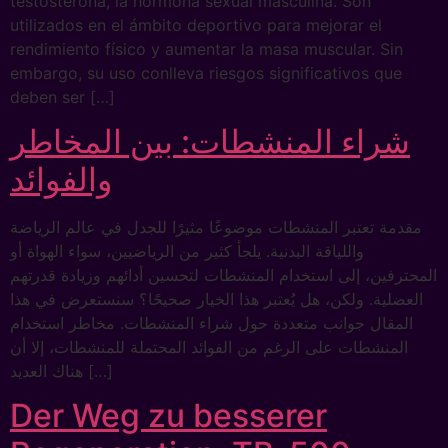
testosterona, la hormona sexual masculina. Son
utilizados en el ámbito deportivo para mejorar el
rendimiento físico y aumentar la masa muscular. Sin
embargo, su uso conlleva riesgos significativos que
deben ser […]
شراء المنشطات: بين المخاطر
والفوائد
مقدمة تعتبر المنشطات موضوعًا مثيرًا للجدل في عالم الرياضة
واللياقة البدنية. يلجأ كثير من الرياضيين، سواء الهواة أو
المحترفين، إلى استخدام المنشطات لتحسين أدائهم وزيادة قدرتهم
العضلية. ولكن، هل يُعتبر هذا الخيار صحيحًا؟ سنستعرض في هذا
المقال جوانب متعددة حول شراء المنشطات. مخاطر استخدام
المنشطات على الرغم من الفوائد المحتملة للمنشطات، إلا أن
هناك العديد […]
Der Weg zu besserer