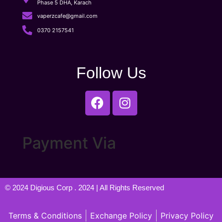
Phase 5 DHA, Karach
vaperzcafe@gmail.com
0370 2157541
Follow Us
Payment Via
© 2024
Digious Corp
. 2024 | All Rights Reserved
Terms & Conditions
Exchange Policy
Privacy Policy