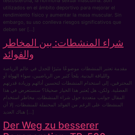
testosterona, la hormona sexual masculina. Son
utilizados en el ámbito deportivo para mejorar el
rendimiento físico y aumentar la masa muscular. Sin
embargo, su uso conlleva riesgos significativos que
deben ser […]
شراء المنشطات: بين المخاطر
والفوائد
مقدمة تعتبر المنشطات موضوعًا مثيرًا للجدل في عالم الرياضة
واللياقة البدنية. يلجأ كثير من الرياضيين، سواء الهواة أو
المحترفين، إلى استخدام المنشطات لتحسين أدائهم وزيادة قدرتهم
العضلية. ولكن، هل يُعتبر هذا الخيار صحيحًا؟ سنستعرض في هذا
المقال جوانب متعددة حول شراء المنشطات. مخاطر استخدام
المنشطات على الرغم من الفوائد المحتملة للمنشطات، إلا أن
هناك العديد […]
Der Weg zu besserer