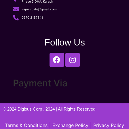
Phase 5 DHA, Karach
vaperzcafe@gmail.com
0370 2157541
Follow Us
Payment Via
© 2024
Digious Corp
. 2024 | All Rights Reserved
Terms & Conditions
Exchange Policy
Privacy Policy