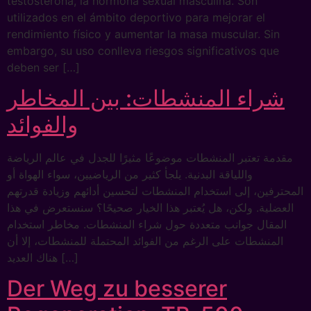
testosterona, la hormona sexual masculina. Son
utilizados en el ámbito deportivo para mejorar el
rendimiento físico y aumentar la masa muscular. Sin
embargo, su uso conlleva riesgos significativos que
deben ser […]
شراء المنشطات: بين المخاطر
والفوائد
مقدمة تعتبر المنشطات موضوعًا مثيرًا للجدل في عالم الرياضة
واللياقة البدنية. يلجأ كثير من الرياضيين، سواء الهواة أو
المحترفين، إلى استخدام المنشطات لتحسين أدائهم وزيادة قدرتهم
العضلية. ولكن، هل يُعتبر هذا الخيار صحيحًا؟ سنستعرض في هذا
المقال جوانب متعددة حول شراء المنشطات. مخاطر استخدام
المنشطات على الرغم من الفوائد المحتملة للمنشطات، إلا أن
هناك العديد […]
Der Weg zu besserer