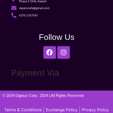
Phase 5 DHA, Karach
vaperzcafe@gmail.com
0370 2157541
Follow Us
Payment Via
© 2024
Digious Corp
. 2024 | All Rights Reserved
Terms & Conditions
Exchange Policy
Privacy Policy