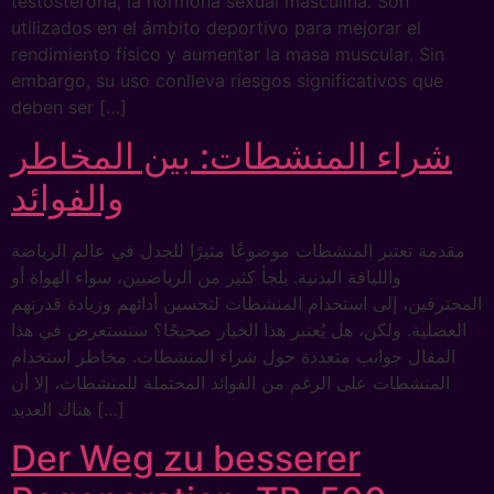
testosterona, la hormona sexual masculina. Son
utilizados en el ámbito deportivo para mejorar el
rendimiento físico y aumentar la masa muscular. Sin
embargo, su uso conlleva riesgos significativos que
deben ser […]
شراء المنشطات: بين المخاطر
والفوائد
مقدمة تعتبر المنشطات موضوعًا مثيرًا للجدل في عالم الرياضة
واللياقة البدنية. يلجأ كثير من الرياضيين، سواء الهواة أو
المحترفين، إلى استخدام المنشطات لتحسين أدائهم وزيادة قدرتهم
العضلية. ولكن، هل يُعتبر هذا الخيار صحيحًا؟ سنستعرض في هذا
المقال جوانب متعددة حول شراء المنشطات. مخاطر استخدام
المنشطات على الرغم من الفوائد المحتملة للمنشطات، إلا أن
هناك العديد […]
Der Weg zu besserer